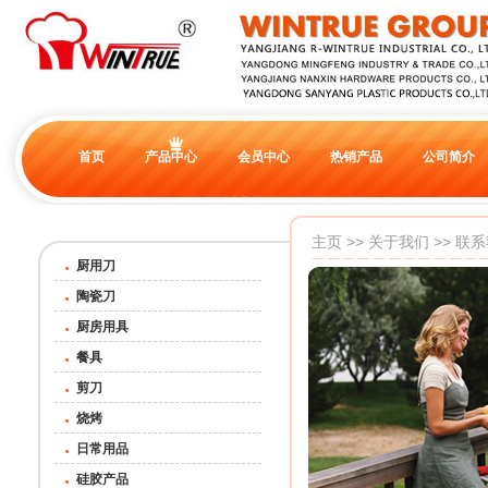
首页
产品中心
会员中心
热销产品
公司简介
主页
>>
关于我们
>> 联
厨用刀
陶瓷刀
厨房用具
餐具
剪刀
烧烤
日常用品
硅胶产品