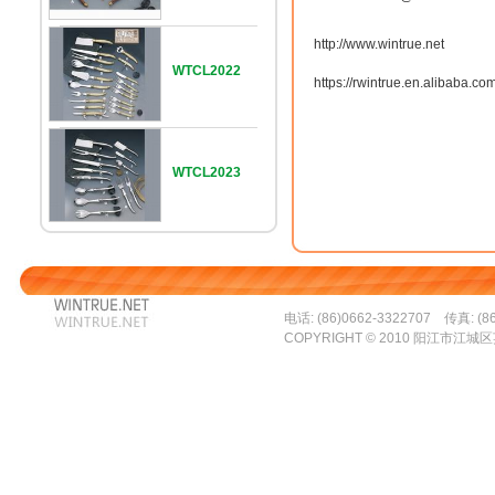
http://www.wintrue.net
WTCL2022
https://rwintrue.en.alibaba.co
WTCL2023
电话: (86)0662-3322707 传真: (86
COPYRIGHT © 2010 阳江市江城区